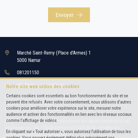
Envoyer
Marché Saint-Remy (Place d'Armes) 1
5000 Namur
081201150
info@immo-vanhoutte.be
Notre site web utilise des cookies
Certains cookies sont essentiels au bon fonctionnement du site et ne
Hélène Vanhoutte, agent immobilier intermédiaire agréé IPI sous le
peuvent être refusés. Avec votre consentement, nous utilisons d’autres
numéro 511.150 en Belgique
cookies pour améliorer votre expérience sur le site, mesurer notre
N° entreprise : TVA BE-0773.704.563
audience et activer des fonctionnalités en lien avec les réseaux sociaux
comme l’affichage de vidéos.
Instance de contrôle: Institut professionnel des agents immobiliers, rue
du Luxembourg 16B, 1000 Bruxelles (+32 2 505 38 50 - info@ipi.be) -
En cliquant sur « Tout autoriser », vous autorisez l’utilisation de tous les
Soumis au
code déontologique de l’ IPI
cookies. Vous pouvez également définir plus précisément vos